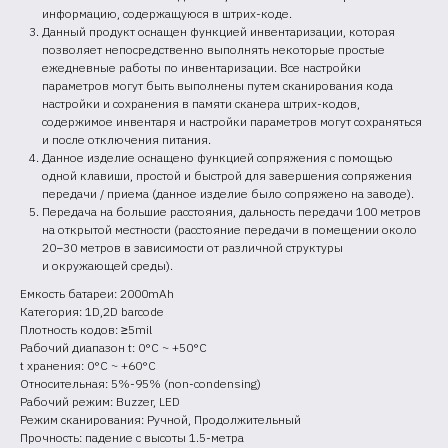
информацию, содержащуюся в штрих-коде.
Данный продукт оснащен функцией инвентаризации, которая
позволяет непосредственно выполнять некоторые простые
ежедневные работы по инвентаризации. Все настройки
параметров могут быть выполнены путем сканирования кода
настройки и сохранения в памяти сканера штрих-кодов,
содержимое инвентаря и настройки параметров могут сохраняться
и после отключения питания.
Данное изделие оснащено функцией сопряжения с помощью
одной клавиши, простой и быстрой для завершения сопряжения
передачи / приема (данное изделие было сопряжено на заводе).
Передача на большие расстояния, дальность передачи 100 метров
на открытой местности (расстояние передачи в помещении около
20−30 метров в зависимости от различной структуры
и окружающей среды).
Емкость батареи: 2000mAh
ОБСУДИТЬ СОТРУДНИЧЕСТВО
Категория: 1D,2D barcode
Плотность кодов: ≥5mil
Рабочий диапазон t: 0°C ~ +50°C
t хранения: 0°C ~ +60°C
Относительная: 5%-95% (non-condensing)
Рабочий режим: Buzzer, LED
Режим сканирования: Ручной, Продолжительный
Прочность: падение с высоты 1.5-метра